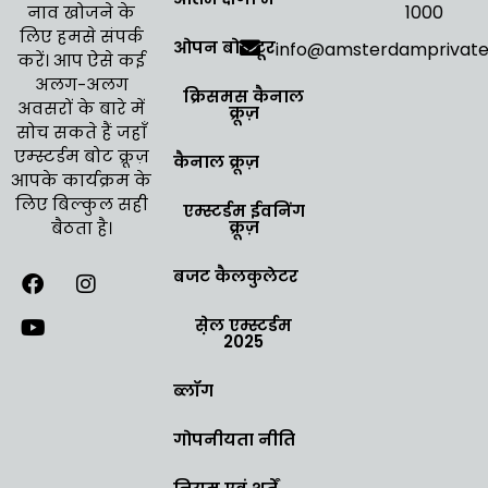
1000
नाव खोजने के
लिए हमसे संपर्क
ओपन बोट टूर
info@amsterdamprivat
करें। आप ऐसे कई
अलग-अलग
क्रिसमस कैनाल
अवसरों के बारे में
क्रूज़
सोच सकते हैं जहाँ
एम्स्टर्डम बोट क्रूज़
कैनाल क्रूज़
आपके कार्यक्रम के
लिए बिल्कुल सही
एम्स्टर्डम ईवनिंग
क्रूज़
बैठता है।
बजट कैलकुलेटर
से़ल एम्स्टर्डम
2025
ब्लॉग
गोपनीयता नीति