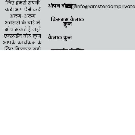
लिए हमसे संपर्क
ओपन बोट टूर
info@amsterdamprivat
करें। आप ऐसे कई
अलग-अलग
क्रिसमस कैनाल
अवसरों के बारे में
क्रूज़
सोच सकते हैं जहाँ
एम्स्टर्डम बोट क्रूज़
कैनाल क्रूज़
आपके कार्यक्रम के
लिए बिल्कुल सही
एम्स्टर्डम ईवनिंग
क्रूज़
बैठता है।
बजट कैलकुलेटर
से़ल एम्स्टर्डम
2025
ब्लॉग
गोपनीयता नीति
नियम एवं शर्तें