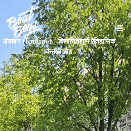
अंडाइन (Undine) - विलासितापूर्ण ऐतिहासिक
कैनाल बोट