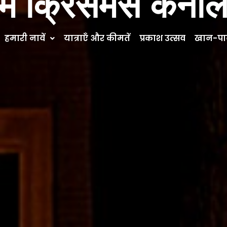
र्डम क्रिसमस कैना
हमारी नावें
यात्राएँ और कीमतें
प्रकाश उत्सव
खान-पान