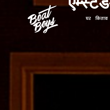
एम्स्ट
घर
किताब