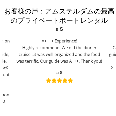
お客様の声：アムステルダムの最高
のプライベートボートレンタル
Brian F
Private boat cruise on the canals
Gre
er
Great tour with a fantastic captain/ Tour
food
guide. A very nice 90 minutes cruise close to
te
 you!
our hotel. Highly recommended.
f
Brian F