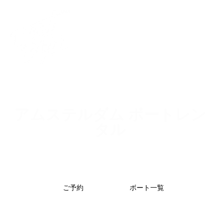
アムステルダム ボートレン
タル
小型ラグジュアリーボートで楽しむ、プライベート運河クル
ーズ。アムステルダムで、特別なプライベートボート体験を
お楽しみください。
ご予約
ボート一覧