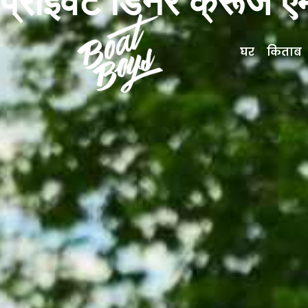
प्राइवेट डिनर क्रूज ए
घर
किताब