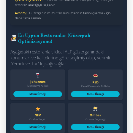
restoran aracılığıyla sağlanır.
Avantaj:
Güzergahın ve mutfak sunumlarının tadını çıkarmak için
daha fazla zaman.
En Uygun Restoranlar (Güzergah
Optimizasyonu)
Aşağıdaki restoranlar, ideal ALF güzergahındaki
konumları ve kalitelerine göre seçilmiş olup, verimli
'Yemek ve Tur' lojistiği sağlar.
Johannes
RED
Merkezi ve Kaliteli
Kanal Kenarında Et/Balık
Menü Örneği
Menü Örneği
NIM
Omber
Özel ve Seçkin
Gurme Seçeneği
Menü Örneği
Menü Örneği