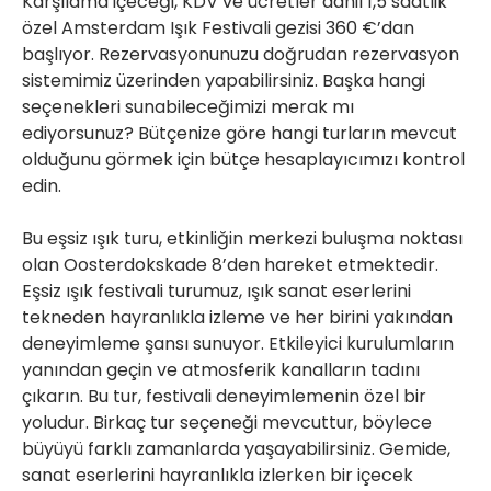
Karşılama içeceği, KDV ve ücretler dahil 1,5 saatlik
özel Amsterdam Işık Festivali gezisi 360 €’dan
başlıyor. Rezervasyonunuzu doğrudan rezervasyon
sistemimiz üzerinden yapabilirsiniz. Başka hangi
seçenekleri sunabileceğimizi merak mı
ediyorsunuz? Bütçenize göre hangi turların mevcut
olduğunu görmek için bütçe hesaplayıcımızı kontrol
edin.
Bu eşsiz ışık turu, etkinliğin merkezi buluşma noktası
olan Oosterdokskade 8’den hareket etmektedir.
Eşsiz ışık festivali turumuz, ışık sanat eserlerini
tekneden hayranlıkla izleme ve her birini yakından
deneyimleme şansı sunuyor. Etkileyici kurulumların
yanından geçin ve atmosferik kanalların tadını
çıkarın. Bu tur, festivali deneyimlemenin özel bir
yoludur. Birkaç tur seçeneği mevcuttur, böylece
büyüyü farklı zamanlarda yaşayabilirsiniz. Gemide,
sanat eserlerini hayranlıkla izlerken bir içecek