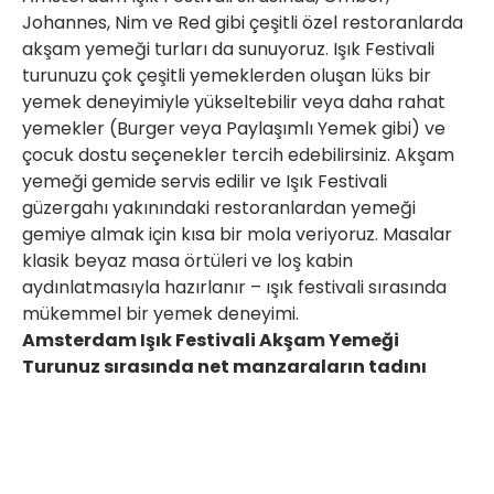
Johannes, Nim ve Red gibi çeşitli özel restoranlarda
akşam yemeği turları da sunuyoruz. Işık Festivali
turunuzu çok çeşitli yemeklerden oluşan lüks bir
yemek deneyimiyle yükseltebilir veya daha rahat
yemekler (Burger veya Paylaşımlı Yemek gibi) ve
çocuk dostu seçenekler tercih edebilirsiniz. Akşam
yemeği gemide servis edilir ve Işık Festivali
güzergahı yakınındaki restoranlardan yemeği
gemiye almak için kısa bir mola veriyoruz. Masalar
klasik beyaz masa örtüleri ve loş kabin
aydınlatmasıyla hazırlanır – ışık festivali sırasında
mükemmel bir yemek deneyimi.
Amsterdam Işık Festivali Akşam Yemeği
Turunuz sırasında net manzaraların tadını
çıkarın
Tüm salon teknelerimizin çift camlı pencerelere
sahip olduğunu ve bu sayede özel ışık festivali
akşam yemeği turunuz sırasında ışık nesnelerinin en