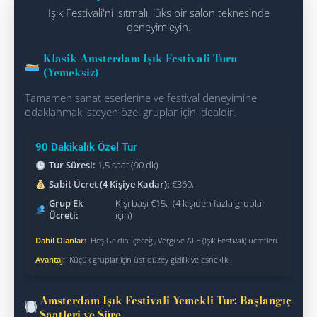
Işık Festivali'ni ısıtmalı, lüks bir salon teknesinde
deneyimleyin.
Klasik Amsterdam Işık Festivali Turu
(Yemeksiz)
Tamamen sanat eserlerine ve festival deneyimine
odaklanmak isteyen özel gruplar için idealdir.
90 Dakikalık Özel Tur
Tur Süresi:
1,5 saat (90 dk)
Sabit Ücret (4 Kişiye Kadar):
€360,-
Grup Ek
Kişi başı €15,- (4 kişiden fazla gruplar
Ücreti:
için)
Dahil Olanlar:
Hoş Geldin İçeceği, Vergi ve ALF (Işık Festivali) ücretleri.
Avantaj:
Küçük gruplar için üst düzey gizlilik ve esneklik.
Amsterdam Işık Festivali Yemekli Tur: Başlangıç
Saatleri ve Süre