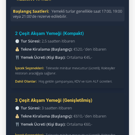
Başlangıç Saatleri:
Yemekli turlar genellikle saat 17:00, 19:00
veya 21:00'de rezerve edilebilir.
2 Çeşit Akşam Yemeği (Kompakt)
Tur Süresi:
2,5 saatten itibaren
Tekne Kiralama (Başlangıç):
€520,-'den itibaren
Yemek Ücreti (Kişi Başı):
Ortalama €45,-
İçecek Seçenekleri:
Teknede minibar mevcuttur (ücretli); Kokteyller
restoran aracılığıyla sağlanır.
Dahil Olanlar:
Hoş geldin şampanyası, KDV ve tüm ALF ücretleri.
3 Çeşit Akşam Yemeği (Genişletilmiş)
Tur Süresi:
3 saatten itibaren
Tekne Kiralama (Başlangıç):
€610,-'den itibaren
Yemek Ücreti (Kişi Başı):
Ortalama €60,-
İçecek Seçenekleri:
Teknede minibar mevcuttur (ücretli); Kokteyller