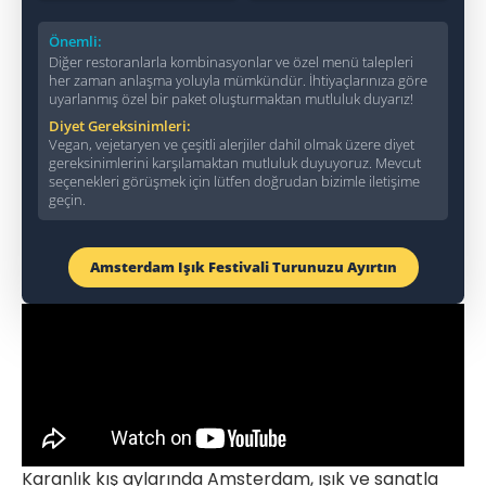
Önemli:
Diğer restoranlarla kombinasyonlar ve özel menü talepleri
her zaman anlaşma yoluyla mümkündür. İhtiyaçlarınıza göre
uyarlanmış özel bir paket oluşturmaktan mutluluk duyarız!
Diyet Gereksinimleri:
Vegan, vejetaryen ve çeşitli alerjiler dahil olmak üzere diyet
gereksinimlerini karşılamaktan mutluluk duyuyoruz. Mevcut
seçenekleri görüşmek için lütfen doğrudan bizimle iletişime
geçin.
Amsterdam Işık Festivali Turunuzu Ayırtın
Karanlık kış aylarında Amsterdam, ışık ve sanatla