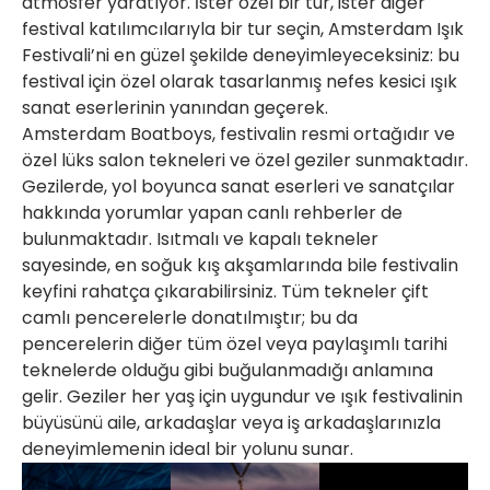
atmosfer yaratıyor. İster özel bir tur, ister diğer
festival katılımcılarıyla bir tur seçin, Amsterdam Işık
Festivali’ni en güzel şekilde deneyimleyeceksiniz: bu
festival için özel olarak tasarlanmış nefes kesici ışık
sanat eserlerinin yanından geçerek.
Amsterdam Boatboys, festivalin resmi ortağıdır ve
özel lüks salon tekneleri ve özel geziler sunmaktadır.
Gezilerde, yol boyunca sanat eserleri ve sanatçılar
hakkında yorumlar yapan canlı rehberler de
bulunmaktadır. Isıtmalı ve kapalı tekneler
sayesinde, en soğuk kış akşamlarında bile festivalin
keyfini rahatça çıkarabilirsiniz. Tüm tekneler çift
camlı pencerelerle donatılmıştır; bu da
pencerelerin diğer tüm özel veya paylaşımlı tarihi
teknelerde olduğu gibi buğulanmadığı anlamına
gelir. Geziler her yaş için uygundur ve ışık festivalinin
büyüsünü aile, arkadaşlar veya iş arkadaşlarınızla
deneyimlemenin ideal bir yolunu sunar.