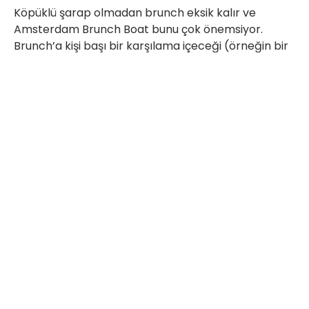
Köpüklü şarap olmadan brunch eksik kalır ve
Amsterdam Brunch Boat bunu çok önemsiyor.
Brunch’a kişi başı bir karşılama içeceği (örneğin bir
prosecco) dahildir. İster özel bir kutlama yapıyor
olun, ister sadece keyifli bir brunch’ın tadını
çıkarıyor olun, köpüklü şarap deneyime şıklık
katıyor.
İster Veuve Clicquot şampanyası, ister prosecco,
isterse de ikisinden birden bir kadeh tercih edin,
harika bir deneyim sizi bekliyor. Amsterdam Brunch
Boat’ta servis edilen içecekler yüksek kalitede olup,
bu içeceklerin en iyisini deneyimlemenizi sağlıyor.
Zaten keyifli olan bir deneyime hoş bir katkı
sağlıyor.
Amsterdam Brunch Tekne