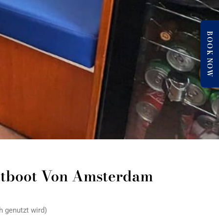
BOOK NOW
vatboot Von Amsterdam
 genutzt wird)