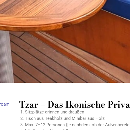
Tzar – Das Ikonische Pri
Sitzplätze drinnen und draußen
Tisch aus Teakholz und Minibar aus Holz
Max. 7–12 Personen (je nachdem, ob der Außenbereich