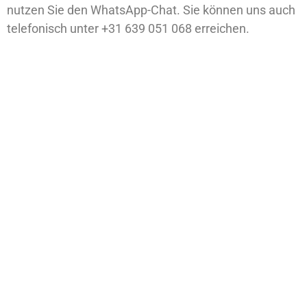
nutzen Sie den WhatsApp-Chat. Sie können uns auch
telefonisch unter +31 639 051 068 erreichen.
Kontakt
Kontaktieren Sie
uns, um ein
+31 6 45 25
geeignetes Boot
1000
Links
für Ihre speziellen
Bedürfnisse zu
info@amsterdamprivate
finden. Sie können