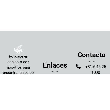
Contacto
Póngase en
contacto con
Enlaces
+31 6 45 25
nosotros para
1000
encontrar un barco
adecuado a sus
Crucero por los
info@amsterdamprivate
canales
necesidades.
Existen muchas
Crucero nocturno
ocasiones para las
por Ámsterdam
que un crucero en
barco por
política de