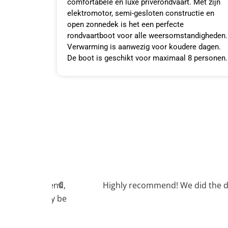
comfortabele en luxe privérondvaart. Met zijn
elektromotor, semi-gesloten constructie en
open zonnedek is het een perfecte
rondvaartboot voor alle weersomstandigheden.
Verwarming is aanwezig voor koudere dagen.
De boot is geschikt voor maximaal 8 personen.
ct guide, fun,
out with a friend,
Highly recommend! We did the di
 will certainly be