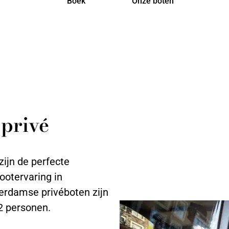
Boek
Onze boten
 privé
ijn de perfecte
ootervaring in
erdamse privéboten zijn
12 personen.