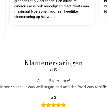
groepen tot 6-7 personen. Een culinaire
b
dinercruise is ook mogelijk en biedt plaats aan
w
maximaal 6 personen voor een heerlijke
I
dinerervaring op het water.
Klantenervaringen
a S
A++++ Experience!
nner cruise…it was well organized and the food was terrific
a S