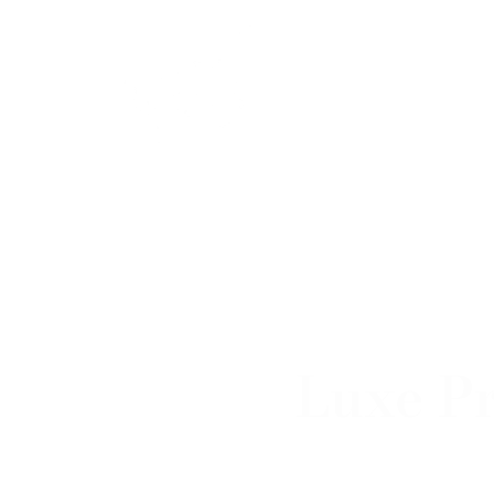
Home
Bo
Luxe P
Privé rond