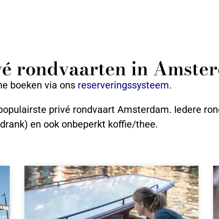
ivé rondvaarten in Amste
ine boeken via ons
reserveringssysteem
.
 populairste privé rondvaart Amsterdam. Iedere rond
sdrank) en ook onbeperkt koffie/thee.