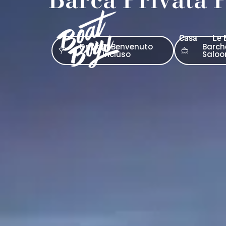
Casa
Le 
Drink Di Benvenuto
Barch
Incluso
Saloo