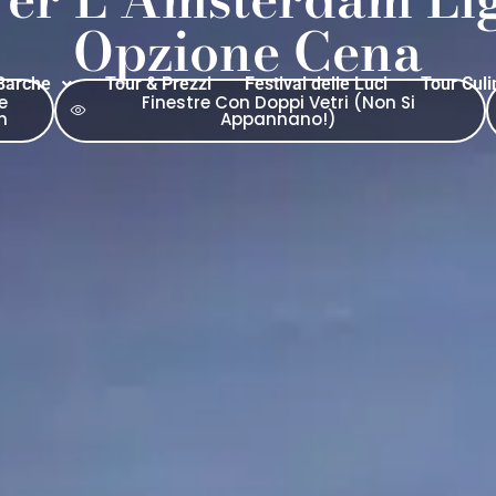
Opzione Cena
Barche
Tour & Prezzi
Festival delle Luci
Tour Culi
e
Finestre Con Doppi Vetri (non Si
n
Appannano!)