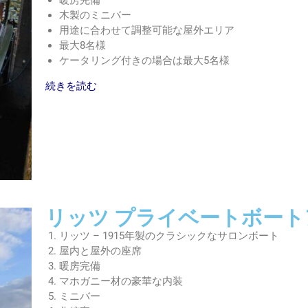
木製のミニバー
用途に合わせて調整可能な屋外エリア
最大8名様
ケータリング付きの場合は最大5名様
続きを読む
リッツ プライベートボー
リッツ – 1915年製のクラシックなサロンボート
屋内と屋外の座席
暖房完備
マホガニー材の豪華な内装
ミニバー