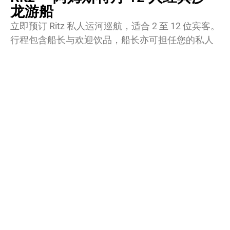
龙游船
立即预订 Ritz 私人运河巡航，适合 2 至 12 位宾客。
行程包含船长与欢迎饮品，船长亦可担任您的私人
导览，为您讲述这座城市的故事与隐藏的水上秘
密。登上 Ritz，仿佛时光倒流至阿姆斯特丹的黄金
年代。这艘 感受 20 世纪初的典雅魅力以大理石细
节与红木内饰著称，堪称阿姆斯特丹运河上的流动
艺术品。无论是情侣、家庭或商务包船，Ritz 都让
您的旅程优雅而难忘！
若您有特殊需求或其他疑问，欢迎随时联系我们：
info@amsterdamprivateboat.com / WhatsApp 实时
客服 / 电话：+31 639 051 068。
好奇我们的其他游船？欢迎查看我们的经典船型 —
Undine 或 Tzar，每一艘都独具风格，适合不同场
合。无论是浪漫求婚、家庭聚会或高端私人活动，