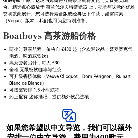
Graefjes 呈献，这场阿姆斯特丹高茶巡航将文化与美食完美融
合。精选点心盛放于 荷兰代尔夫特蓝瓷器 上，视觉与味觉的优雅
交响就此展开。您可选择素食版或经典版下午茶，如需纯素
（Vegan）版本，我们也可为您特别准备。
Boatboys 高茶游船价格
两小时尊享航程，价格自 €430 起（含欢迎饮品：普罗赛克气
泡酒、啤酒或软饮）
高茶套餐另计，每人 €30
全程 无限畅饮咖啡与红茶
可升级香槟体验（Veuve Clicquot、Dom Pérignon、Ruinart
Blanc de Blancs）
可按需安排 1.5 小时航程
船上配有 迷你酒吧，提供额外饮品选项
如果您希望以中文导览，我们可以额外
安排一位中文导游，费用为400欧元。