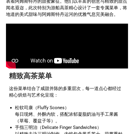
表着阿姆斯特丹的甜蜜象征。他们以丰富的创意与精致的甜点
闻名遐迩，此次特别为游船高茶精心设计了一套专属菜单，将
地道的美式甜味与阿姆斯特丹运河的优雅气息完美融合。
精致高茶菜单
这份菜单结合了咸甜并陈的多重层次，每一道点心都经过
精心烘焙与艺术化呈现：
松软司康（Fluffy Scones）
每日现烤、外酥内软，搭配浓郁凝脂奶油与手工果酱
（草莓、覆盆子等）。
手指三明治（Delicate Finger Sandwiches）
以精致去边三明治制作，内馅包含黄瓜芝士、莳萝熏鲑