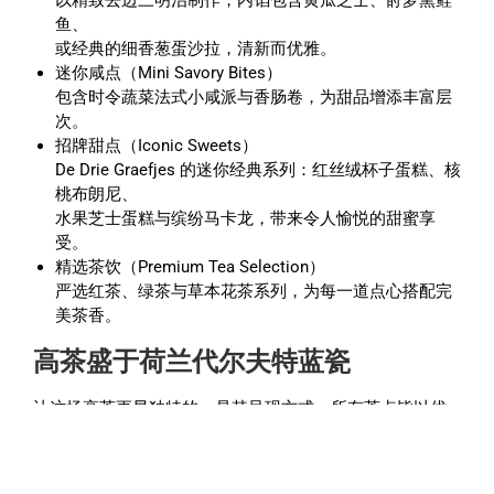
鱼、
或经典的细香葱蛋沙拉，清新而优雅。
迷你咸点（Mini Savory Bites）
包含时令蔬菜法式小咸派与香肠卷，为甜品增添丰富层
次。
招牌甜点（Iconic Sweets）
De Drie Graefjes 的迷你经典系列：红丝绒杯子蛋糕、核
桃布朗尼、
水果芝士蛋糕与缤纷马卡龙，带来令人愉悦的甜蜜享
受。
精选茶饮（Premium Tea Selection）
严选红茶、绿茶与草本花茶系列，为每一道点心搭配完
美茶香。
高茶盛于荷兰代尔夫特蓝瓷
让这场高茶更显独特的，是其呈现方式。所有茶点皆以优
雅的Delfts Blue 代尔夫特蓝瓷呈盘。蓝白相间的经典花纹
为整场体验增添浓厚的荷兰文化气息。当古老的运河、典
雅的游船、匠心甜点与蓝瓷艺术交织，一场视觉与味觉兼