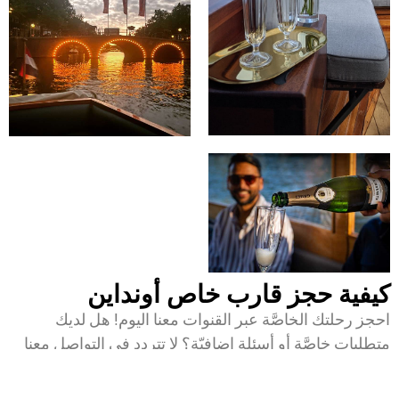
كيفية حجز قارب خاص أونداين
احجز رحلتك الخاصَّة عبر القنوات معنا اليوم! هل لديك
متطلبات خاصَّة أو أسئلة إضافيّة؟ لا تتردد في التواصل معنا
عبر البريد الإلكتروني: info@amsterdamprivateboat